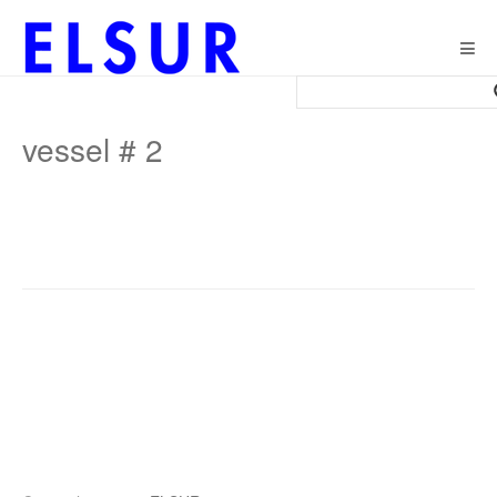
Togg
navig
vessel # 2
Post
navigation