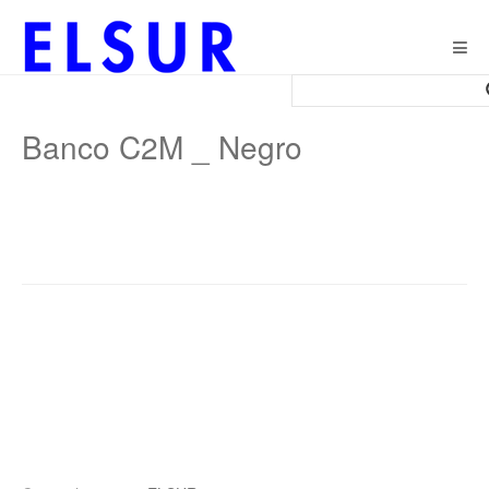
Togg
navig
Banco C2M _ Negro
Post
navigation