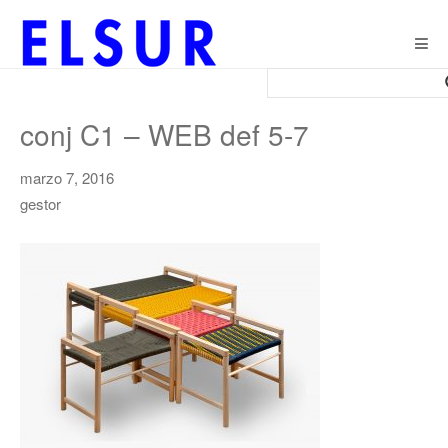
Togg
navig
conj C1 – WEB def 5-7
marzo 7, 2016
gestor