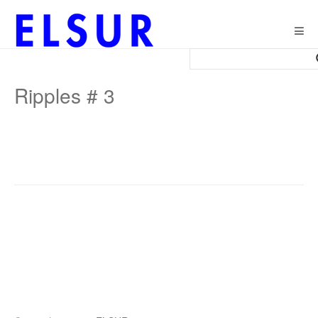
Togg
navig
Ripples # 3
Post
navigation